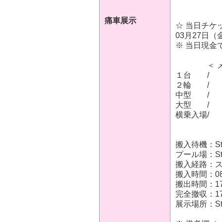
痛車展示
☆ 当日チケ
03月27日（金
※ 当日現金
＜ メン
１台 / 
２輪 / 
中型 / 
大型 / -
横乗入場/
搬入待機：St
プール場：St
搬入経路：
搬入時間：08:2
搬出時間：17:1
完全撤収：1
展示場所：St