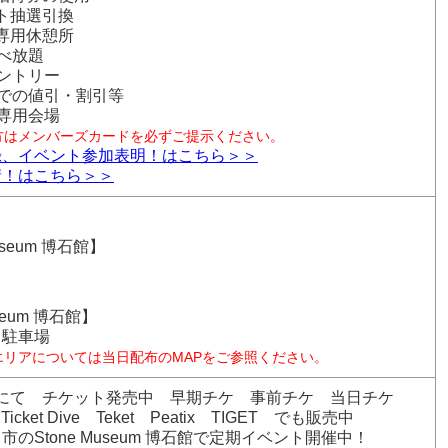
ント抽選引換
ー専用休憩所
食べ放題
エントリー
会社での値引・割引等
ー専用会場
方はメンバーズカードを必ずご提示ください。
録、イベント参加表明！はこちら＞＞
請！はこちら＞＞
usseum 博石館】
useum 博石館】
、駐車場
エリアについては当日配布のMAPをご参照ください。
arketにて チケット発売中 早期チケ 事前チケ 当日チケ
t Ticket Dive Teket Peatix TIGET でも販売中
のStone Museum 博石館で定期イベント開催中！