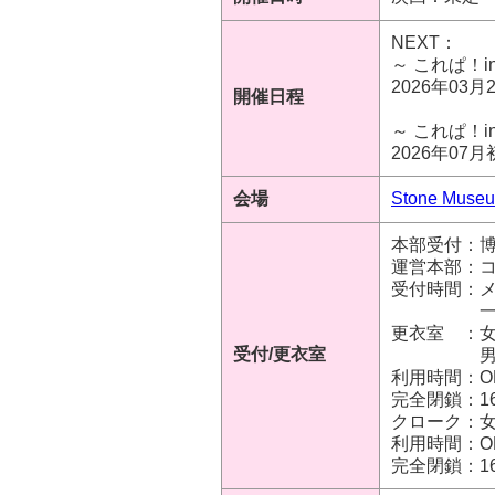
NEXT：
～ これぱ！in
2026年03月2
開催日程
～ これぱ！i
2026年07
会場
Stone Mus
本部受付：博
運営本部：
受付時間：メン
一般 / 1
更衣室 ：女
受付/更衣室
男性 / 
利用時間：OPEN
完全閉鎖：16
クローク：女
利用時間：OPEN
完全閉鎖：16