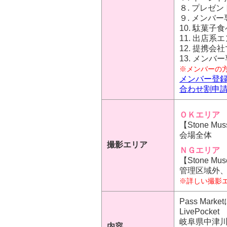
８. プレゼ
９. メンバ
10. 駄菓子
11. 出店系
12. 提携
13. メンバ
※メンバーの
メンバー登
合わせ割申
ＯＫエリア
【Stone M
会場全体
撮影エリア
ＮＧエリア
【Stone M
管理区域外
※詳しい撮影
Pass M
LivePocke
岐阜県中津川市
内容