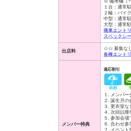
※ 備考欄（一
１台：通常
２輪：バイ
中型：通常
大型：通常
痛車エント
スペックシ
☆☆ 募集な
出店料
各種エント
適応割引
１. メンバ
２. 誕生月
３. 更衣室
４. 次回以
５. 参加会
６. 合わせ
メンバー特典
７. イベン