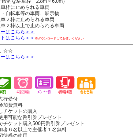
般的な駐車枠 2.8m × 6.0m）
駐車枠に止められる車両
ク・自転車等の車両、展示物
駐車２枠に止められる車両
駐車２枠以上で止められる車両
リーはこちら＞＞
ートはこちら＞＞
※ダウンロードしてお使いください
し ☆☆
リーはこちら＞＞
ー先行受付
の参加費無料
なしチケットの購入
降使用可能な割引券プレゼント
場でチケット購入500円割引券プレゼント
参加者６名以上で主催者１名無料
ト招待券の使用