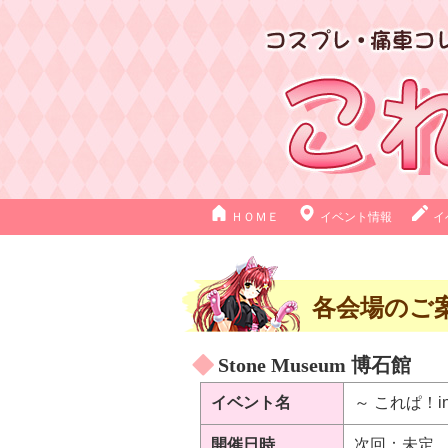
ＨＯＭＥ
イベント情報
イ
各会場のご
Stone Museum 博石館
イベント名
～ これぱ！i
開催日時
次回：未定