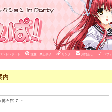
ベントレポート
注意・禁止事項
リンク
お問合せ
パフ
案内
n 博石館 ７ ～