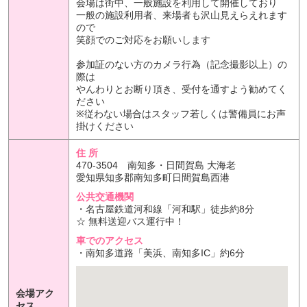
会場は街中、一般施設を利用して開催しており
一般の施設利用者、来場者も沢山見えらえれます
ので
笑顔でのご対応をお願いします
参加証のない方のカメラ行為（記念撮影以上）の
際は
やんわりとお断り頂き、受付を通すよう勧めてく
ださい
※従わない場合はスタッフ若しくは警備員にお声
掛けください
住 所
470-3504 南知多・日間賀島 大海老
愛知県知多郡南知多町日間賀島西港
公共交通機関
・名古屋鉄道河和線「河和駅」徒歩約8分
☆ 無料送迎バス運行中！
車でのアクセス
・南知多道路「美浜、南知多IC」約6分
会場アク
セス