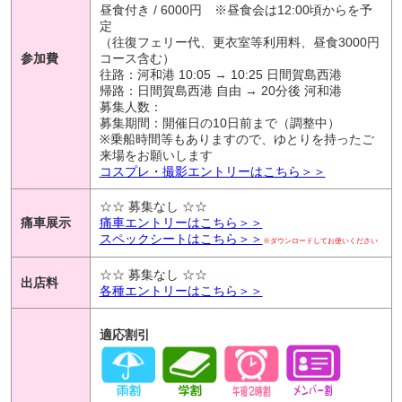
昼食付き / 6000円 ※昼食会は12:00頃からを予
定
（往復フェリー代、更衣室等利用料、昼食3000円
参加費
コース含む）
往路：河和港 10:05 → 10:25 日間賀島西港
帰路：日間賀島西港 自由 → 20分後 河和港
募集人数：
募集期間：開催日の10日前まで（調整中）
※乗船時間等もありますので、ゆとりを持ったご
来場をお願いします
コスプレ・撮影エントリーはこちら＞＞
☆☆ 募集なし ☆☆
痛車展示
痛車エントリーはこちら＞＞
スペックシートはこちら＞＞
※ダウンロードしてお使いください
☆☆ 募集なし ☆☆
出店料
各種エントリーはこちら＞＞
適応割引