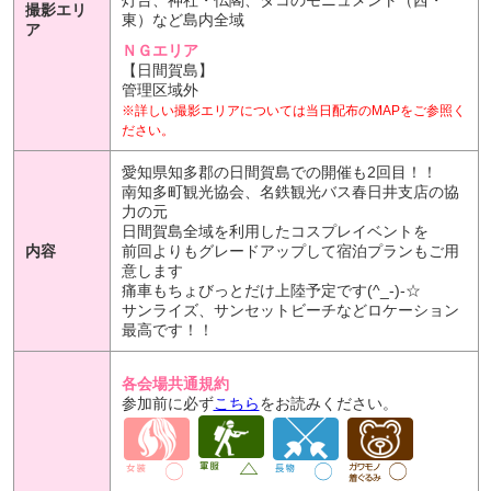
撮影エリ
東）など島内全域
ア
ＮＧエリア
【日間賀島】
管理区域外
※詳しい撮影エリアについては当日配布のMAPをご参照く
ださい。
愛知県知多郡の日間賀島での開催も2回目！！
南知多町観光協会、名鉄観光バス春日井支店の協
力の元
日間賀島全域を利用したコスプレイベントを
内容
前回よりもグレードアップして宿泊プランもご用
意します
痛車もちょびっとだけ上陸予定です(^_-)-☆
サンライズ、サンセットビーチなどロケーション
最高です！！
各会場共通規約
参加前に必ず
こちら
をお読みください。