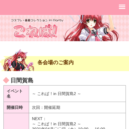
各会場のご案内
日間賀島
イベント
～ これぱ！in 日間賀島2 ～
名
開催日時
次回：開催延期
NEXT：
～ これぱ！in 日間賀島2 ～
2021年04月〇〇日（土）10:00 ～ 16:00