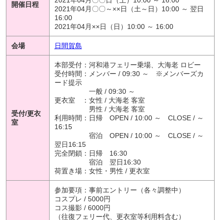
開催日程
2021年04月〇〇～××日（土～日）10:00 ～ 翌日
16:00
2021年04月××日（日）10:00 ～ 16:00
会場
日間賀島
本部受付：河和港フェリー乗場、大海老 ロビー
受付時間：メンバー / 09:30 ～ ※メンバーズカ
ード提示
一般 / 09:30 ～
更衣室 ：女性 / 大海老 客室
男性 / 大海老 客室
受付/更衣
利用時間：日帰 OPEN / 10:00 ～ CLOSE / ～
室
16:15
宿泊 OPEN / 10:00 ～ CLOSE / ～
翌日16:15
完全閉鎖：日帰 16:30
宿泊 翌日16:30
荷置き場：女性・男性 / 更衣室
参加要項：事前エントリー（各々調整中）
コスプレ / 5000円
コス撮影 / 6000円
（往復フェリー代、更衣室等利用料含む）