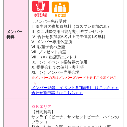
Ⅰ. メンバー先行受付
Ⅱ. 誕生月の参加費無料（コスプレ参加のみ）
Ⅲ. 次回以降使用可能な割引券プレゼント
メンバー
Ⅳ. 合わせ参加者6名以上で主催者1名無料
特典
Ⅴ. メンバー専用休憩所
Ⅵ. 駄菓子食べ放題
Ⅶ. プレゼント抽選
Ⅷ. （×）出店系エントリー
Ⅸ. （×）イベント招待券の使用
Ⅹ. 提携会社での値引・割引等
Ⅺ. （×）メンバー専用会場
※メンバーの方はメンバーズカードを必ずご提示くださ
い。
メンバー登録、イベント参加表明！はこちら＞＞
合わせ割申請！はこちら＞＞
ＯＫエリア
【日間賀島】
サンライズビーチ、サンセットビーチ、ハイジの
ブランコ
灯台、神社・仏閣、タコのモニュメント（西・