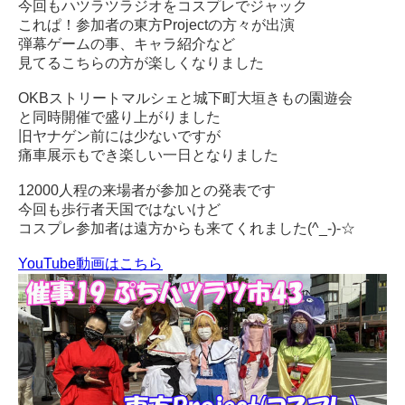
今回もハツラツラジオをコスプレでジャック
これぱ！参加者の東方Projectの方々が出演
弾幕ゲームの事、キャラ紹介など
見てるこちらの方が楽しくなりました
OKBストリートマルシェと城下町大垣きもの園遊会
と同時開催で盛り上がりました
旧ヤナゲン前には少ないですが
痛車展示もでき楽しい一日となりました
12000人程の来場者が参加との発表です
今回も歩行者天国ではないけど
コスプレ参加者は遠方からも来てくれました(^_-)-☆
YouTube動画はこちら