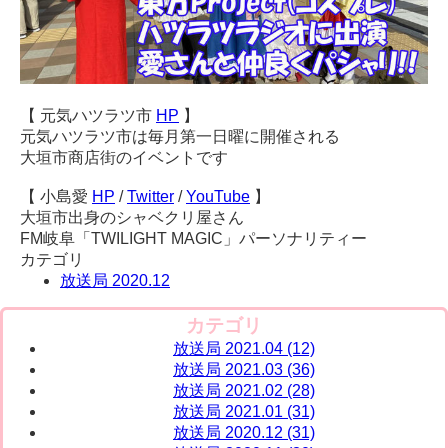
【 元気ハツラツ市
HP
】
元気ハツラツ市は毎月第一日曜に開催される
大垣市商店街のイベントです
【 小島愛
HP
/
Twitter
/
YouTube
】
大垣市出身のシャベクリ屋さん
FM岐阜「TWILIGHT MAGIC」パーソナリティー
カテゴリ
放送局 2020.12
カテゴリ
放送局 2021.04 (12)
放送局 2021.03 (36)
放送局 2021.02 (28)
放送局 2021.01 (31)
放送局 2020.12 (31)